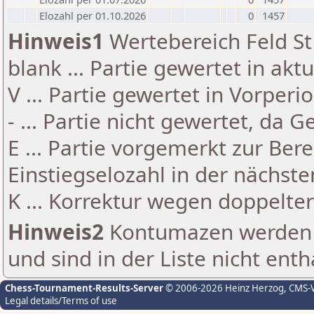
Elozahl per 01.10.2026
0
1457
Hinweis1
Wertebereich Feld St 
blank ... Partie gewertet in akt
V ... Partie gewertet in Vorperi
- ... Partie nicht gewertet, da 
E ... Partie vorgemerkt zur Be
Einstiegselozahl in der nächst
K ... Korrektur wegen doppelt
Hinweis2
Kontumazen werden g
und sind in der Liste nicht enth
Chess-Tournament-Results-Server
© 2006-2026 Heinz Herzog
, CMS-
Legal details/Terms of use