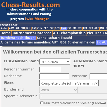
Logged on: Gast
Arabic
ARM
AZE
BIH
BUL
CAT
CHN
CRO
CZE
DEN
ENG
ESP
FAI
FIN
FRA
GER
GRE
INA
I
Home
Tournament-Database
AUT championship
Pictures
F
Turnierschach-Elozahl
Schnellschach-Elozahl
Allgemeines
Turnier anmelden: AUT
FIDE
Spieler anmelden
Elo AU
Willkommen bei den offiziellen Turnierscha
FIDE-Elolisten Stand
AUT-Elolisten Stand
10.879
Personennummer
Nachname
Vorname
Ebene
Bundesland
Spgem./Kreis/Verein
Nur "österreichische" Spieler (Land=A