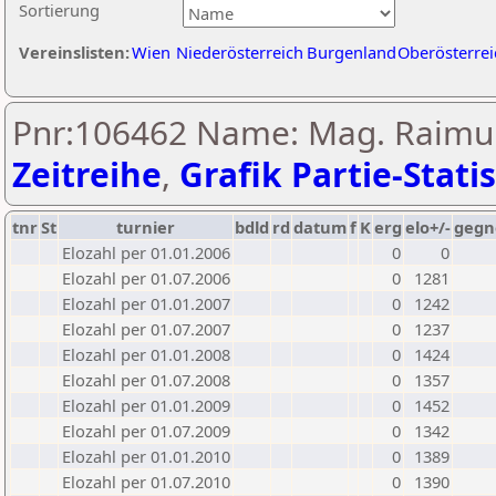
Sortierung
Vereinslisten:
Wien
Niederösterreich
Burgenland
Oberösterrei
Pnr:106462 Name: Mag. Raimun
Zeitreihe
,
Grafik Partie-Statis
tnr
St
turnier
bdld
rd
datum
f
K
erg
elo+/-
gegn
Elozahl per 01.01.2006
0
0
Elozahl per 01.07.2006
0
1281
Elozahl per 01.01.2007
0
1242
Elozahl per 01.07.2007
0
1237
Elozahl per 01.01.2008
0
1424
Elozahl per 01.07.2008
0
1357
Elozahl per 01.01.2009
0
1452
Elozahl per 01.07.2009
0
1342
Elozahl per 01.01.2010
0
1389
Elozahl per 01.07.2010
0
1390