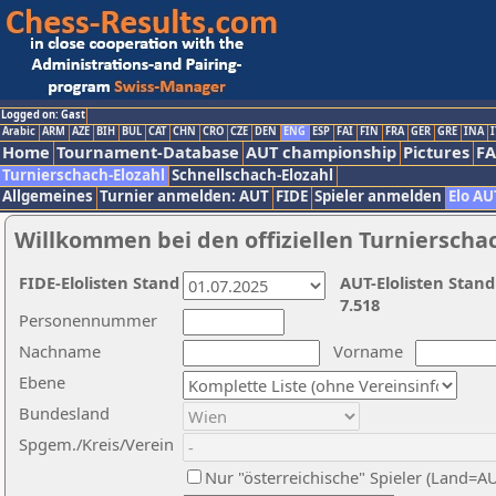
Logged on: Gast
Arabic
ARM
AZE
BIH
BUL
CAT
CHN
CRO
CZE
DEN
ENG
ESP
FAI
FIN
FRA
GER
GRE
INA
I
Home
Tournament-Database
AUT championship
Pictures
F
Turnierschach-Elozahl
Schnellschach-Elozahl
Allgemeines
Turnier anmelden: AUT
FIDE
Spieler anmelden
Elo AU
Willkommen bei den offiziellen Turnierscha
FIDE-Elolisten Stand
AUT-Elolisten Stand
7.518
Personennummer
Nachname
Vorname
Ebene
Bundesland
Spgem./Kreis/Verein
Nur "österreichische" Spieler (Land=A