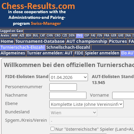
Logged on: Gast
Arabic
ARM
AZE
BIH
BUL
CAT
CHN
CRO
CZE
DEN
ENG
ESP
FAI
FIN
FRA
GER
GRE
INA
I
Home
Tournament-Database
AUT championship
Pictures
F
Turnierschach-Elozahl
Schnellschach-Elozahl
Allgemeines
Turnier anmelden: AUT
FIDE
Spieler anmelden
Elo AU
Willkommen bei den offiziellen Turnierscha
FIDE-Elolisten Stand
AUT-Elolisten Stand
13.945
Personennummer
Nachname
Vorname
Ebene
Bundesland
Spgem./Kreis/Verein
Nur "österreichische" Spieler (Land=A