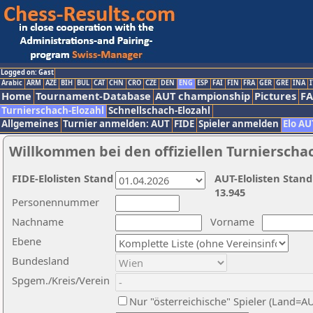
Logged on: Gast
Arabic
ARM
AZE
BIH
BUL
CAT
CHN
CRO
CZE
DEN
ENG
ESP
FAI
FIN
FRA
GER
GRE
INA
I
Home
Tournament-Database
AUT championship
Pictures
F
Turnierschach-Elozahl
Schnellschach-Elozahl
Allgemeines
Turnier anmelden: AUT
FIDE
Spieler anmelden
Elo AU
Willkommen bei den offiziellen Turnierscha
FIDE-Elolisten Stand
AUT-Elolisten Stand
13.945
Personennummer
Nachname
Vorname
Ebene
Bundesland
Spgem./Kreis/Verein
Nur "österreichische" Spieler (Land=A