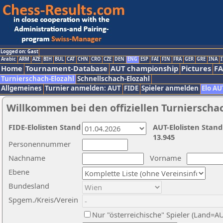
Logged on: Gast
Arabic
ARM
AZE
BIH
BUL
CAT
CHN
CRO
CZE
DEN
ENG
ESP
FAI
FIN
FRA
GER
GRE
INA
I
Home
Tournament-Database
AUT championship
Pictures
F
Turnierschach-Elozahl
Schnellschach-Elozahl
Allgemeines
Turnier anmelden: AUT
FIDE
Spieler anmelden
Elo AU
Willkommen bei den offiziellen Turnierscha
FIDE-Elolisten Stand
AUT-Elolisten Stand
13.945
Personennummer
Nachname
Vorname
Ebene
Bundesland
Spgem./Kreis/Verein
Nur "österreichische" Spieler (Land=A