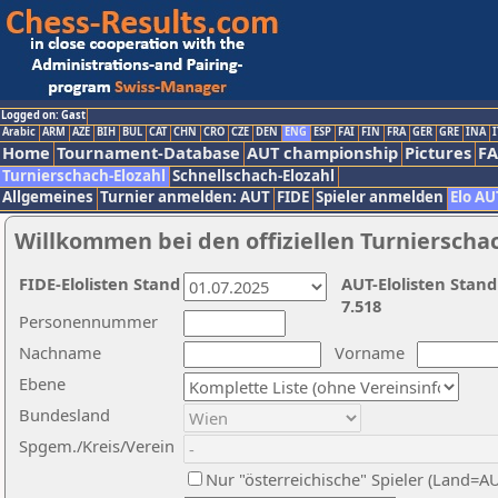
Logged on: Gast
Arabic
ARM
AZE
BIH
BUL
CAT
CHN
CRO
CZE
DEN
ENG
ESP
FAI
FIN
FRA
GER
GRE
INA
I
Home
Tournament-Database
AUT championship
Pictures
F
Turnierschach-Elozahl
Schnellschach-Elozahl
Allgemeines
Turnier anmelden: AUT
FIDE
Spieler anmelden
Elo AU
Willkommen bei den offiziellen Turnierscha
FIDE-Elolisten Stand
AUT-Elolisten Stand
7.518
Personennummer
Nachname
Vorname
Ebene
Bundesland
Spgem./Kreis/Verein
Nur "österreichische" Spieler (Land=A