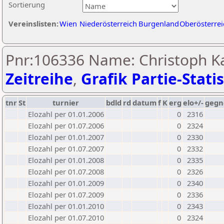
Sortierung
Vereinslisten:
Wien
Niederösterreich
Burgenland
Oberösterrei
Pnr:106336 Name: Christoph Ka
Zeitreihe
,
Grafik Partie-Statis
tnr
St
turnier
bdld
rd
datum
f
K
erg
elo+/-
gegn
Elozahl per 01.01.2006
0
2316
Elozahl per 01.07.2006
0
2324
Elozahl per 01.01.2007
0
2330
Elozahl per 01.07.2007
0
2332
Elozahl per 01.01.2008
0
2335
Elozahl per 01.07.2008
0
2326
Elozahl per 01.01.2009
0
2340
Elozahl per 01.07.2009
0
2336
Elozahl per 01.01.2010
0
2343
Elozahl per 01.07.2010
0
2324