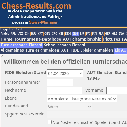
Logged on: Gast
Arabic
ARM
AZE
BIH
BUL
CAT
CHN
CRO
CZE
DEN
ENG
ESP
FAI
FIN
FRA
GER
GRE
INA
I
Home
Tournament-Database
AUT championship
Pictures
F
Turnierschach-Elozahl
Schnellschach-Elozahl
Allgemeines
Turnier anmelden: AUT
FIDE
Spieler anmelden
Elo AU
Willkommen bei den offiziellen Turnierscha
FIDE-Elolisten Stand
AUT-Elolisten Stand
13.945
Personennummer
Nachname
Vorname
Ebene
Bundesland
Spgem./Kreis/Verein
Nur "österreichische" Spieler (Land=A