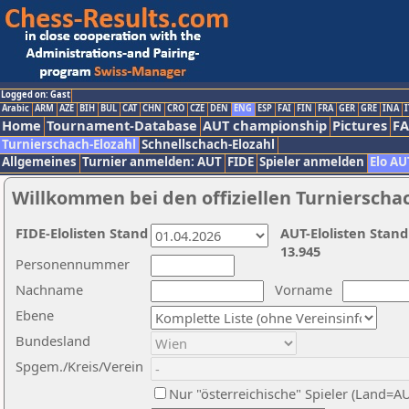
Logged on: Gast
Arabic
ARM
AZE
BIH
BUL
CAT
CHN
CRO
CZE
DEN
ENG
ESP
FAI
FIN
FRA
GER
GRE
INA
I
Home
Tournament-Database
AUT championship
Pictures
F
Turnierschach-Elozahl
Schnellschach-Elozahl
Allgemeines
Turnier anmelden: AUT
FIDE
Spieler anmelden
Elo AU
Willkommen bei den offiziellen Turnierscha
FIDE-Elolisten Stand
AUT-Elolisten Stand
13.945
Personennummer
Nachname
Vorname
Ebene
Bundesland
Spgem./Kreis/Verein
Nur "österreichische" Spieler (Land=A