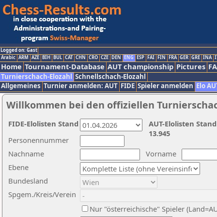
Logged on: Gast
Arabic
ARM
AZE
BIH
BUL
CAT
CHN
CRO
CZE
DEN
ENG
ESP
FAI
FIN
FRA
GER
GRE
INA
I
Home
Tournament-Database
AUT championship
Pictures
F
Turnierschach-Elozahl
Schnellschach-Elozahl
Allgemeines
Turnier anmelden: AUT
FIDE
Spieler anmelden
Elo AU
Willkommen bei den offiziellen Turnierscha
FIDE-Elolisten Stand
AUT-Elolisten Stand
13.945
Personennummer
Nachname
Vorname
Ebene
Bundesland
Spgem./Kreis/Verein
Nur "österreichische" Spieler (Land=A