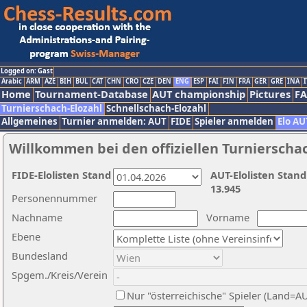
Logged on: Gast
Arabic
ARM
AZE
BIH
BUL
CAT
CHN
CRO
CZE
DEN
ENG
ESP
FAI
FIN
FRA
GER
GRE
INA
I
Home
Tournament-Database
AUT championship
Pictures
F
Turnierschach-Elozahl
Schnellschach-Elozahl
Allgemeines
Turnier anmelden: AUT
FIDE
Spieler anmelden
Elo AU
Willkommen bei den offiziellen Turnierscha
FIDE-Elolisten Stand
AUT-Elolisten Stand
13.945
Personennummer
Nachname
Vorname
Ebene
Bundesland
Spgem./Kreis/Verein
Nur "österreichische" Spieler (Land=A