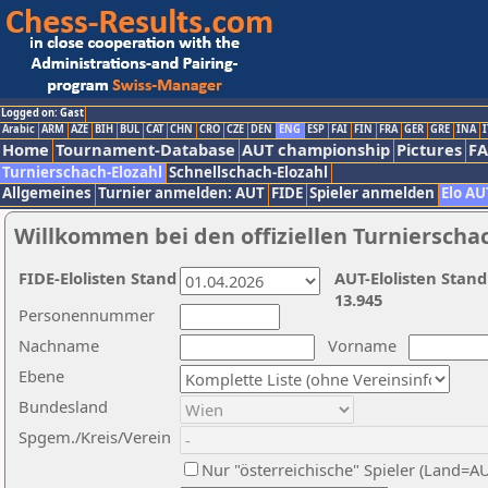
Logged on: Gast
Arabic
ARM
AZE
BIH
BUL
CAT
CHN
CRO
CZE
DEN
ENG
ESP
FAI
FIN
FRA
GER
GRE
INA
I
Home
Tournament-Database
AUT championship
Pictures
F
Turnierschach-Elozahl
Schnellschach-Elozahl
Allgemeines
Turnier anmelden: AUT
FIDE
Spieler anmelden
Elo AU
Willkommen bei den offiziellen Turnierscha
FIDE-Elolisten Stand
AUT-Elolisten Stand
13.945
Personennummer
Nachname
Vorname
Ebene
Bundesland
Spgem./Kreis/Verein
Nur "österreichische" Spieler (Land=A