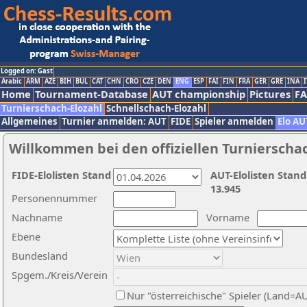
Logged on: Gast
Arabic
ARM
AZE
BIH
BUL
CAT
CHN
CRO
CZE
DEN
ENG
ESP
FAI
FIN
FRA
GER
GRE
INA
I
Home
Tournament-Database
AUT championship
Pictures
F
Turnierschach-Elozahl
Schnellschach-Elozahl
Allgemeines
Turnier anmelden: AUT
FIDE
Spieler anmelden
Elo AU
Willkommen bei den offiziellen Turnierscha
FIDE-Elolisten Stand
AUT-Elolisten Stand
13.945
Personennummer
Nachname
Vorname
Ebene
Bundesland
Spgem./Kreis/Verein
Nur "österreichische" Spieler (Land=A