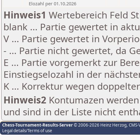
Elozahl per 01.10.2026
Hinweis1
Wertebereich Feld St 
blank ... Partie gewertet in akt
V ... Partie gewertet in Vorperi
- ... Partie nicht gewertet, da 
E ... Partie vorgemerkt zur Be
Einstiegselozahl in der nächst
K ... Korrektur wegen doppelt
Hinweis2
Kontumazen werden g
und sind in der Liste nicht enth
Chess-Tournament-Results-Server
© 2006-2026 Heinz Herzog
, CMS-
Legal details/Terms of use