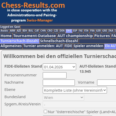
Logged on: Gast
Arabic
ARM
AZE
BIH
BUL
CAT
CHN
CRO
CZE
DEN
ENG
ESP
FAI
FIN
FRA
GER
GRE
INA
I
Home
Tournament-Database
AUT championship
Pictures
F
Turnierschach-Elozahl
Schnellschach-Elozahl
Allgemeines
Turnier anmelden: AUT
FIDE
Spieler anmelden
Elo AU
Willkommen bei den offiziellen Turnierscha
FIDE-Elolisten Stand
AUT-Elolisten Stand
13.945
Personennummer
Nachname
Vorname
Ebene
Bundesland
Spgem./Kreis/Verein
Nur "österreichische" Spieler (Land=A