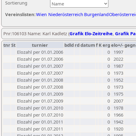
Sortierung
Vereinslisten:
Wien
Niederösterreich
Burgenland
Oberösterrei
Pnr:106103 Name: Karl Kadletz (
Grafik Elo-Zeitreihe
,
Grafik Par
tnr
St
turnier
bdld
rd
datum
f
K
erg
elo+/-
gegn
Elozahl per 01.01.2006
0
1997
Elozahl per 01.07.2006
0
2022
Elozahl per 01.01.2007
0
1987
Elozahl per 01.07.2007
0
1973
Elozahl per 01.01.2008
0
1952
Elozahl per 01.07.2008
0
1973
Elozahl per 01.01.2009
0
1975
Elozahl per 01.07.2009
0
2007
Elozahl per 01.01.2010
0
1978
Elozahl per 01.07.2010
0
1966
Elozahl per 01.01.2011
0
1942
Elozahl per 01.07.2011
0
1920
Elozahl per 01.01.2012
0
1905