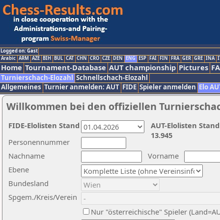
Logged on: Gast
Arabic
ARM
AZE
BIH
BUL
CAT
CHN
CRO
CZE
DEN
ENG
ESP
FAI
FIN
FRA
GER
GRE
INA
I
Home
Tournament-Database
AUT championship
Pictures
F
Turnierschach-Elozahl
Schnellschach-Elozahl
Allgemeines
Turnier anmelden: AUT
FIDE
Spieler anmelden
Elo AU
Willkommen bei den offiziellen Turnierscha
FIDE-Elolisten Stand
AUT-Elolisten Stand
13.945
Personennummer
Nachname
Vorname
Ebene
Bundesland
Spgem./Kreis/Verein
Nur "österreichische" Spieler (Land=A