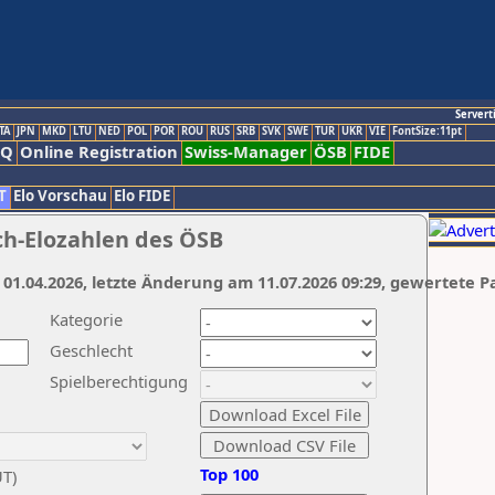
Servert
TA
JPN
MKD
LTU
NED
POL
POR
ROU
RUS
SRB
SVK
SWE
TUR
UKR
VIE
FontSize:11pt
AQ
Online Registration
Swiss-Manager
ÖSB
FIDE
T
Elo Vorschau
Elo FIDE
ch-Elozahlen des ÖSB
 01.04.2026, letzte Änderung am 11.07.2026 09:29, gewertete P
Kategorie
Geschlecht
Spielberechtigung
Top 100
UT)