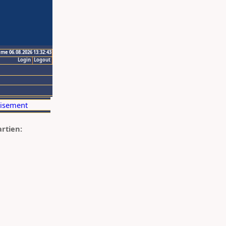
ime 06.08.2026 13:32:43
Login
Logout
artien: