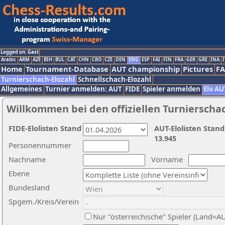
Logged on: Gast
Arabic
ARM
AZE
BIH
BUL
CAT
CHN
CRO
CZE
DEN
ENG
ESP
FAI
FIN
FRA
GER
GRE
INA
I
Home
Tournament-Database
AUT championship
Pictures
F
Turnierschach-Elozahl
Schnellschach-Elozahl
Allgemeines
Turnier anmelden: AUT
FIDE
Spieler anmelden
Elo AU
Willkommen bei den offiziellen Turnierscha
FIDE-Elolisten Stand
AUT-Elolisten Stand
13.945
Personennummer
Nachname
Vorname
Ebene
Bundesland
Spgem./Kreis/Verein
Nur "österreichische" Spieler (Land=A