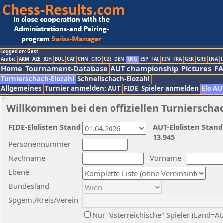
Logged on: Gast
Arabic
ARM
AZE
BIH
BUL
CAT
CHN
CRO
CZE
DEN
ENG
ESP
FAI
FIN
FRA
GER
GRE
INA
I
Home
Tournament-Database
AUT championship
Pictures
F
Turnierschach-Elozahl
Schnellschach-Elozahl
Allgemeines
Turnier anmelden: AUT
FIDE
Spieler anmelden
Elo AU
Willkommen bei den offiziellen Turnierscha
FIDE-Elolisten Stand
AUT-Elolisten Stand
13.945
Personennummer
Nachname
Vorname
Ebene
Bundesland
Spgem./Kreis/Verein
Nur "österreichische" Spieler (Land=A