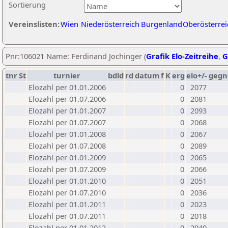
Sortierung
Vereinslisten:
Wien
Niederösterreich
Burgenland
Oberösterrei
Pnr:106021 Name: Ferdinand Jochinger (
Grafik Elo-Zeitreihe
,
G
tnr
St
turnier
bdld
rd
datum
f
K
erg
elo+/-
gegn
Elozahl per 01.01.2006
0
2077
Elozahl per 01.07.2006
0
2081
Elozahl per 01.01.2007
0
2093
Elozahl per 01.07.2007
0
2068
Elozahl per 01.01.2008
0
2067
Elozahl per 01.07.2008
0
2089
Elozahl per 01.01.2009
0
2065
Elozahl per 01.07.2009
0
2066
Elozahl per 01.01.2010
0
2051
Elozahl per 01.07.2010
0
2036
Elozahl per 01.01.2011
0
2023
Elozahl per 01.07.2011
0
2018
Elozahl per 01.01.2012
0
2040