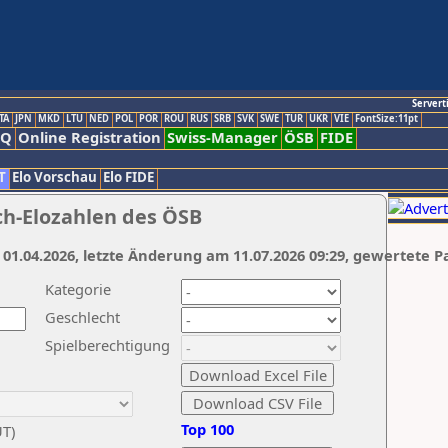
Servert
TA
JPN
MKD
LTU
NED
POL
POR
ROU
RUS
SRB
SVK
SWE
TUR
UKR
VIE
FontSize:11pt
AQ
Online Registration
Swiss-Manager
ÖSB
FIDE
T
Elo Vorschau
Elo FIDE
ch-Elozahlen des ÖSB
 01.04.2026, letzte Änderung am 11.07.2026 09:29, gewertete P
Kategorie
Geschlecht
Spielberechtigung
Top 100
UT)