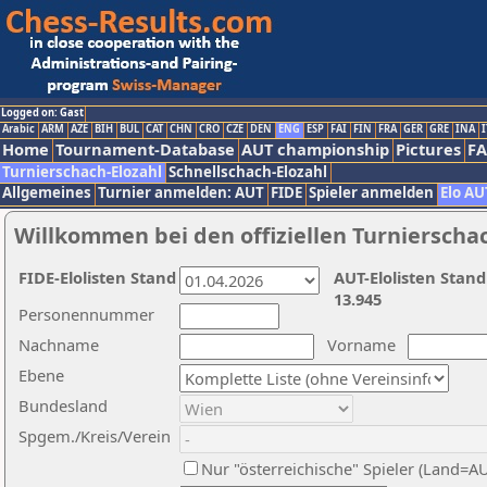
Logged on: Gast
Arabic
ARM
AZE
BIH
BUL
CAT
CHN
CRO
CZE
DEN
ENG
ESP
FAI
FIN
FRA
GER
GRE
INA
I
Home
Tournament-Database
AUT championship
Pictures
F
Turnierschach-Elozahl
Schnellschach-Elozahl
Allgemeines
Turnier anmelden: AUT
FIDE
Spieler anmelden
Elo AU
Willkommen bei den offiziellen Turnierscha
FIDE-Elolisten Stand
AUT-Elolisten Stand
13.945
Personennummer
Nachname
Vorname
Ebene
Bundesland
Spgem./Kreis/Verein
Nur "österreichische" Spieler (Land=A