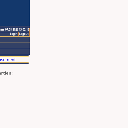
ime 07.08.2026 13:02:13
Login
Logout
artien: