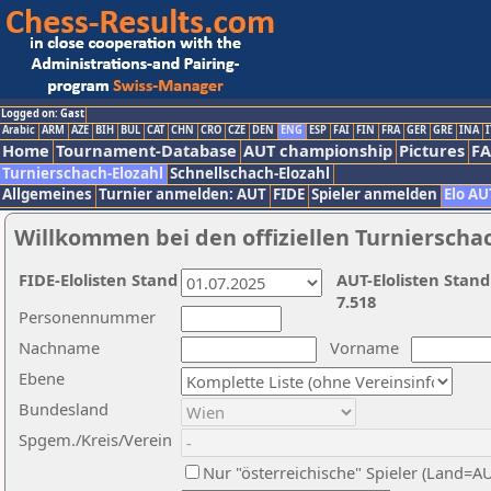
Logged on: Gast
Arabic
ARM
AZE
BIH
BUL
CAT
CHN
CRO
CZE
DEN
ENG
ESP
FAI
FIN
FRA
GER
GRE
INA
I
Home
Tournament-Database
AUT championship
Pictures
F
Turnierschach-Elozahl
Schnellschach-Elozahl
Allgemeines
Turnier anmelden: AUT
FIDE
Spieler anmelden
Elo AU
Willkommen bei den offiziellen Turnierscha
FIDE-Elolisten Stand
AUT-Elolisten Stand
7.518
Personennummer
Nachname
Vorname
Ebene
Bundesland
Spgem./Kreis/Verein
Nur "österreichische" Spieler (Land=A