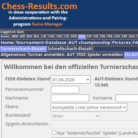
Logged on: Gast
Arabic
ARM
AZE
BIH
BUL
CAT
CHN
CRO
CZE
DEN
ENG
ESP
FAI
FIN
FRA
GER
GRE
INA
I
Home
Tournament-Database
AUT championship
Pictures
F
Turnierschach-Elozahl
Schnellschach-Elozahl
Allgemeines
Turnier anmelden: AUT
FIDE
Spieler anmelden
Elo AU
Willkommen bei den offiziellen Turnierscha
FIDE-Elolisten Stand
AUT-Elolisten Stand
13.945
Personennummer
Nachname
Vorname
Ebene
Bundesland
Spgem./Kreis/Verein
Nur "österreichische" Spieler (Land=A