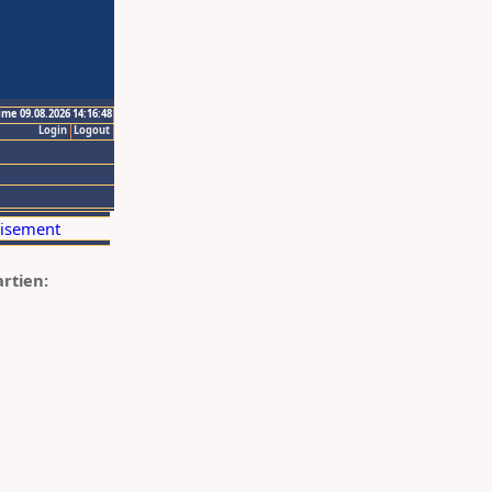
ime 09.08.2026 14:16:48
Login
Logout
artien: