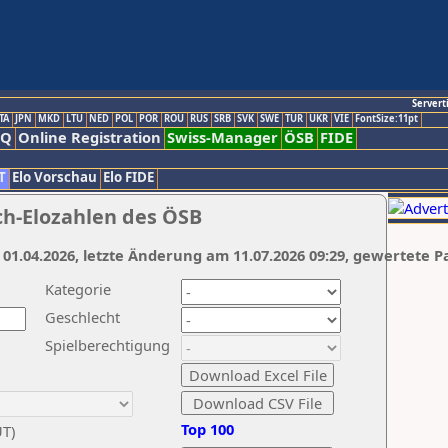
Servert
TA
JPN
MKD
LTU
NED
POL
POR
ROU
RUS
SRB
SVK
SWE
TUR
UKR
VIE
FontSize:11pt
AQ
Online Registration
Swiss-Manager
ÖSB
FIDE
T
Elo Vorschau
Elo FIDE
ch-Elozahlen des ÖSB
 01.04.2026, letzte Änderung am 11.07.2026 09:29, gewertete P
Kategorie
Geschlecht
Spielberechtigung
Top 100
UT)