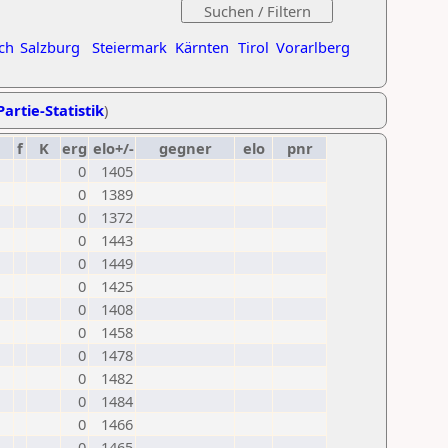
ch
Salzburg
Steiermark
Kärnten
Tirol
Vorarlberg
Partie-Statistik
)
f
K
erg
elo+/-
gegner
elo
pnr
0
1405
0
1389
0
1372
0
1443
0
1449
0
1425
0
1408
0
1458
0
1478
0
1482
0
1484
0
1466
0
1465