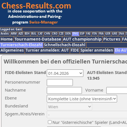
Logged on: Gast
Arabic
ARM
AZE
BIH
BUL
CAT
CHN
CRO
CZE
DEN
ENG
ESP
FAI
FIN
FRA
GER
GRE
INA
I
Home
Tournament-Database
AUT championship
Pictures
F
Turnierschach-Elozahl
Schnellschach-Elozahl
Allgemeines
Turnier anmelden: AUT
FIDE
Spieler anmelden
Elo AU
Willkommen bei den offiziellen Turnierscha
FIDE-Elolisten Stand
AUT-Elolisten Stand
13.945
Personennummer
Nachname
Vorname
Ebene
Bundesland
Spgem./Kreis/Verein
Nur "österreichische" Spieler (Land=A