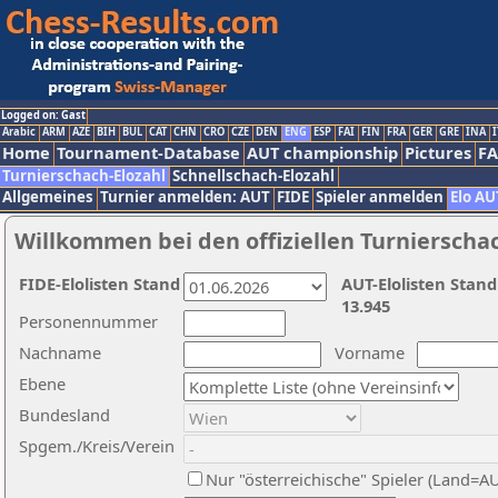
Logged on: Gast
Arabic
ARM
AZE
BIH
BUL
CAT
CHN
CRO
CZE
DEN
ENG
ESP
FAI
FIN
FRA
GER
GRE
INA
I
Home
Tournament-Database
AUT championship
Pictures
F
Turnierschach-Elozahl
Schnellschach-Elozahl
Allgemeines
Turnier anmelden: AUT
FIDE
Spieler anmelden
Elo AU
Willkommen bei den offiziellen Turnierscha
FIDE-Elolisten Stand
AUT-Elolisten Stand
13.945
Personennummer
Nachname
Vorname
Ebene
Bundesland
Spgem./Kreis/Verein
Nur "österreichische" Spieler (Land=A