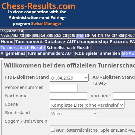
Logged on: Gast
Arabic
ARM
AZE
BIH
BUL
CAT
CHN
CRO
CZE
DEN
ENG
ESP
FAI
FIN
FRA
GER
GRE
INA
I
Home
Tournament-Database
AUT championship
Pictures
F
Turnierschach-Elozahl
Schnellschach-Elozahl
Allgemeines
Turnier anmelden: AUT
FIDE
Spieler anmelden
Elo AU
Willkommen bei den offiziellen Turnierscha
FIDE-Elolisten Stand
AUT-Elolisten Stand
13.945
Personennummer
Nachname
Vorname
Ebene
Bundesland
Spgem./Kreis/Verein
Nur "österreichische" Spieler (Land=A