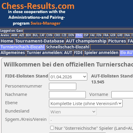
Logged on: Gast
Arabic
ARM
AZE
BIH
BUL
CAT
CHN
CRO
CZE
DEN
ENG
ESP
FAI
FIN
FRA
GER
GRE
INA
I
Home
Tournament-Database
AUT championship
Pictures
F
Turnierschach-Elozahl
Schnellschach-Elozahl
Allgemeines
Turnier anmelden: AUT
FIDE
Spieler anmelden
Elo AU
Willkommen bei den offiziellen Turnierscha
FIDE-Elolisten Stand
AUT-Elolisten Stand
13.945
Personennummer
Nachname
Vorname
Ebene
Bundesland
Spgem./Kreis/Verein
Nur "österreichische" Spieler (Land=A