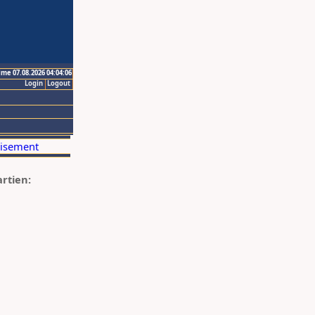
ime 07.08.2026 04:04:06
Login
Logout
artien: