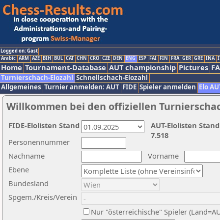
Logged on: Gast
Arabic
ARM
AZE
BIH
BUL
CAT
CHN
CRO
CZE
DEN
ENG
ESP
FAI
FIN
FRA
GER
GRE
INA
I
Home
Tournament-Database
AUT championship
Pictures
F
Turnierschach-Elozahl
Schnellschach-Elozahl
Allgemeines
Turnier anmelden: AUT
FIDE
Spieler anmelden
Elo AU
Willkommen bei den offiziellen Turnierscha
FIDE-Elolisten Stand
AUT-Elolisten Stand
7.518
Personennummer
Nachname
Vorname
Ebene
Bundesland
Spgem./Kreis/Verein
Nur "österreichische" Spieler (Land=A