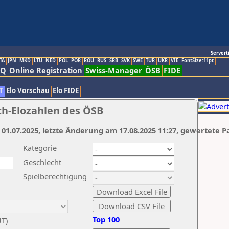
Servert
TA
JPN
MKD
LTU
NED
POL
POR
ROU
RUS
SRB
SVK
SWE
TUR
UKR
VIE
FontSize:11pt
AQ
Online Registration
Swiss-Manager
ÖSB
FIDE
T
Elo Vorschau
Elo FIDE
ch-Elozahlen des ÖSB
 01.07.2025, letzte Änderung am 17.08.2025 11:27, gewertete P
Kategorie
Geschlecht
Spielberechtigung
Top 100
UT)