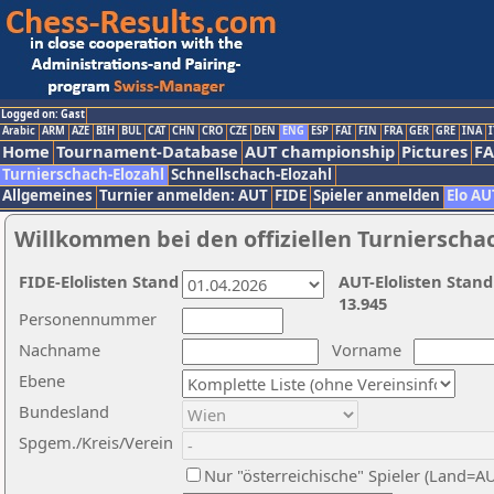
Logged on: Gast
Arabic
ARM
AZE
BIH
BUL
CAT
CHN
CRO
CZE
DEN
ENG
ESP
FAI
FIN
FRA
GER
GRE
INA
I
Home
Tournament-Database
AUT championship
Pictures
F
Turnierschach-Elozahl
Schnellschach-Elozahl
Allgemeines
Turnier anmelden: AUT
FIDE
Spieler anmelden
Elo AU
Willkommen bei den offiziellen Turnierscha
FIDE-Elolisten Stand
AUT-Elolisten Stand
13.945
Personennummer
Nachname
Vorname
Ebene
Bundesland
Spgem./Kreis/Verein
Nur "österreichische" Spieler (Land=A