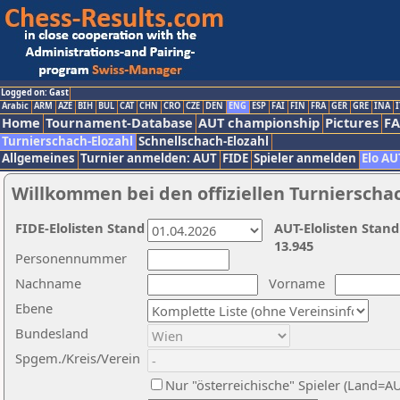
Logged on: Gast
Arabic
ARM
AZE
BIH
BUL
CAT
CHN
CRO
CZE
DEN
ENG
ESP
FAI
FIN
FRA
GER
GRE
INA
I
Home
Tournament-Database
AUT championship
Pictures
F
Turnierschach-Elozahl
Schnellschach-Elozahl
Allgemeines
Turnier anmelden: AUT
FIDE
Spieler anmelden
Elo AU
Willkommen bei den offiziellen Turnierscha
FIDE-Elolisten Stand
AUT-Elolisten Stand
13.945
Personennummer
Nachname
Vorname
Ebene
Bundesland
Spgem./Kreis/Verein
Nur "österreichische" Spieler (Land=A