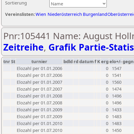
Sortierung
Vereinslisten:
Wien
Niederösterreich
Burgenland
Oberösterrei
Pnr:105441 Name: August Holl
Zeitreihe
,
Grafik Partie-Statis
tnr
St
turnier
bdld
rd
datum
f
K
erg
elo+/-
gegn
Elozahl per 01.01.2006
0
1547
Elozahl per 01.07.2006
0
1541
Elozahl per 01.01.2007
0
1560
Elozahl per 01.07.2007
0
1474
Elozahl per 01.01.2008
0
1496
Elozahl per 01.07.2008
0
1496
Elozahl per 01.01.2009
0
1433
Elozahl per 01.07.2009
0
1483
Elozahl per 01.01.2010
0
1483
Elozahl per 01.07.2010
0
1450