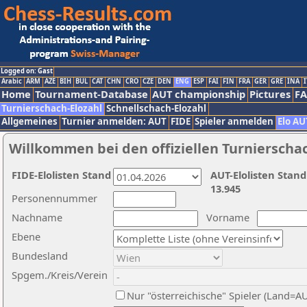
Logged on: Gast
Arabic
ARM
AZE
BIH
BUL
CAT
CHN
CRO
CZE
DEN
ENG
ESP
FAI
FIN
FRA
GER
GRE
INA
I
Home
Tournament-Database
AUT championship
Pictures
F
Turnierschach-Elozahl
Schnellschach-Elozahl
Allgemeines
Turnier anmelden: AUT
FIDE
Spieler anmelden
Elo AU
Willkommen bei den offiziellen Turnierscha
FIDE-Elolisten Stand
AUT-Elolisten Stand
13.945
Personennummer
Nachname
Vorname
Ebene
Bundesland
Spgem./Kreis/Verein
Nur "österreichische" Spieler (Land=A