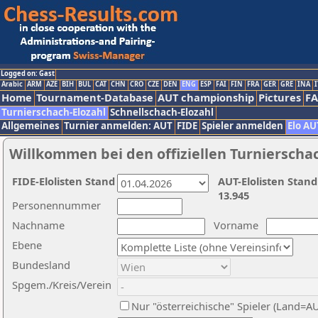
Logged on: Gast
Arabic
ARM
AZE
BIH
BUL
CAT
CHN
CRO
CZE
DEN
ENG
ESP
FAI
FIN
FRA
GER
GRE
INA
I
Home
Tournament-Database
AUT championship
Pictures
F
Turnierschach-Elozahl
Schnellschach-Elozahl
Allgemeines
Turnier anmelden: AUT
FIDE
Spieler anmelden
Elo AU
Willkommen bei den offiziellen Turnierscha
FIDE-Elolisten Stand
AUT-Elolisten Stand
13.945
Personennummer
Nachname
Vorname
Ebene
Bundesland
Spgem./Kreis/Verein
Nur "österreichische" Spieler (Land=A