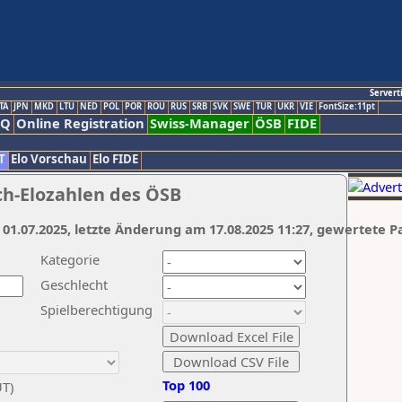
Servert
TA
JPN
MKD
LTU
NED
POL
POR
ROU
RUS
SRB
SVK
SWE
TUR
UKR
VIE
FontSize:11pt
AQ
Online Registration
Swiss-Manager
ÖSB
FIDE
T
Elo Vorschau
Elo FIDE
ch-Elozahlen des ÖSB
 01.07.2025, letzte Änderung am 17.08.2025 11:27, gewertete P
Kategorie
Geschlecht
Spielberechtigung
Top 100
UT)