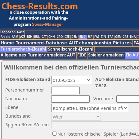
Logged on: Gast
Arabic
ARM
AZE
BIH
BUL
CAT
CHN
CRO
CZE
DEN
ENG
ESP
FAI
FIN
FRA
GER
GRE
INA
I
Home
Tournament-Database
AUT championship
Pictures
F
Turnierschach-Elozahl
Schnellschach-Elozahl
Allgemeines
Turnier anmelden: AUT
FIDE
Spieler anmelden
Elo AU
Willkommen bei den offiziellen Turnierscha
FIDE-Elolisten Stand
AUT-Elolisten Stand
7.518
Personennummer
Nachname
Vorname
Ebene
Bundesland
Spgem./Kreis/Verein
Nur "österreichische" Spieler (Land=A