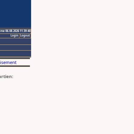
ime 06.08.2026 11:39:40
Login
Logout
artien: