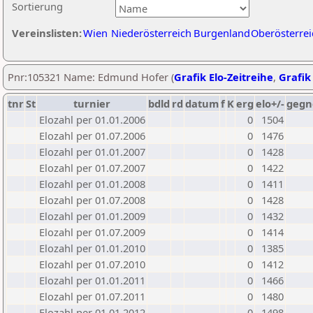
Sortierung
Vereinslisten:
Wien
Niederösterreich
Burgenland
Oberösterrei
Pnr:105321 Name: Edmund Hofer (
Grafik Elo-Zeitreihe
,
Grafik 
tnr
St
turnier
bdld
rd
datum
f
K
erg
elo+/-
gegn
Elozahl per 01.01.2006
0
1504
Elozahl per 01.07.2006
0
1476
Elozahl per 01.01.2007
0
1428
Elozahl per 01.07.2007
0
1422
Elozahl per 01.01.2008
0
1411
Elozahl per 01.07.2008
0
1428
Elozahl per 01.01.2009
0
1432
Elozahl per 01.07.2009
0
1414
Elozahl per 01.01.2010
0
1385
Elozahl per 01.07.2010
0
1412
Elozahl per 01.01.2011
0
1466
Elozahl per 01.07.2011
0
1480
Elozahl per 01.01.2012
0
1498