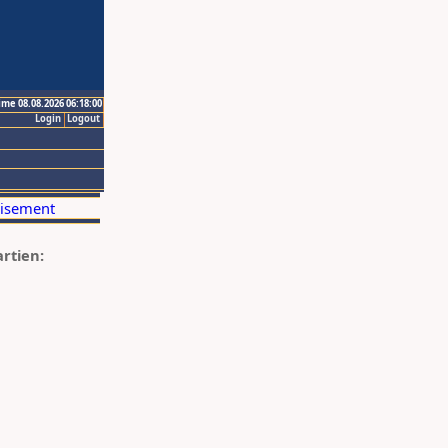
ime 08.08.2026 06:18:00
Login
Logout
artien: