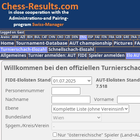
Logged on: Gast
Arabic
ARM
AZE
BIH
BUL
CAT
CHN
CRO
CZE
DEN
ENG
ESP
FAI
FIN
FRA
GER
GRE
INA
I
Home
Tournament-Database
AUT championship
Pictures
F
Turnierschach-Elozahl
Schnellschach-Elozahl
Allgemeines
Turnier anmelden: AUT
FIDE
Spieler anmelden
Elo AU
Willkommen bei den offiziellen Turnierscha
FIDE-Elolisten Stand
AUT-Elolisten Stand
7.518
Personennummer
Nachname
Vorname
Ebene
Bundesland
Spgem./Kreis/Verein
Nur "österreichische" Spieler (Land=A