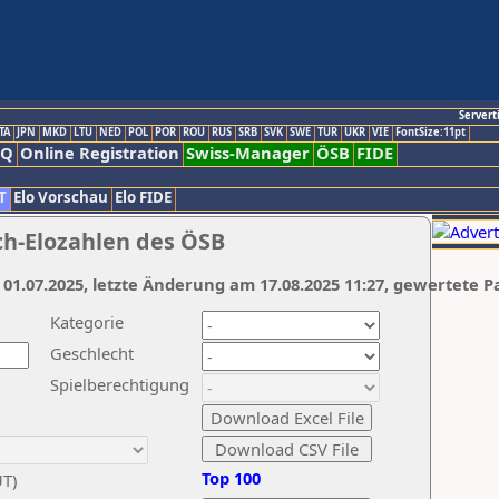
Servert
TA
JPN
MKD
LTU
NED
POL
POR
ROU
RUS
SRB
SVK
SWE
TUR
UKR
VIE
FontSize:11pt
AQ
Online Registration
Swiss-Manager
ÖSB
FIDE
T
Elo Vorschau
Elo FIDE
ch-Elozahlen des ÖSB
 01.07.2025, letzte Änderung am 17.08.2025 11:27, gewertete P
Kategorie
Geschlecht
Spielberechtigung
Top 100
UT)