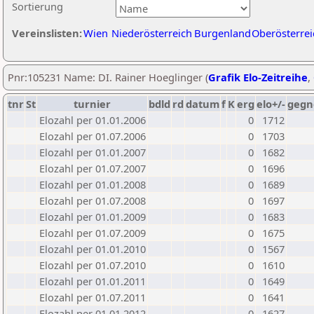
Sortierung
Vereinslisten:
Wien
Niederösterreich
Burgenland
Oberösterrei
Pnr:105231 Name: DI. Rainer Hoeglinger (
Grafik Elo-Zeitreihe
,
tnr
St
turnier
bdld
rd
datum
f
K
erg
elo+/-
gegn
Elozahl per 01.01.2006
0
1712
Elozahl per 01.07.2006
0
1703
Elozahl per 01.01.2007
0
1682
Elozahl per 01.07.2007
0
1696
Elozahl per 01.01.2008
0
1689
Elozahl per 01.07.2008
0
1697
Elozahl per 01.01.2009
0
1683
Elozahl per 01.07.2009
0
1675
Elozahl per 01.01.2010
0
1567
Elozahl per 01.07.2010
0
1610
Elozahl per 01.01.2011
0
1649
Elozahl per 01.07.2011
0
1641
Elozahl per 01.01.2012
0
1627