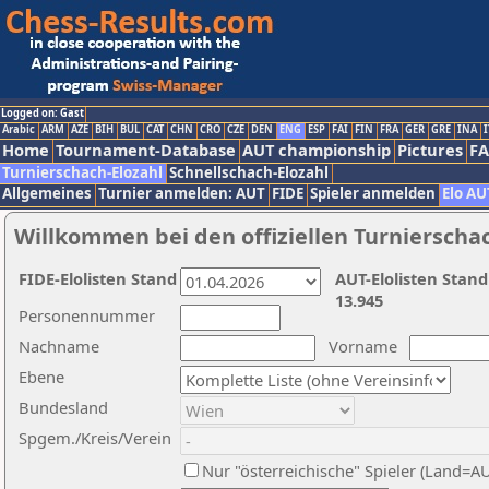
Logged on: Gast
Arabic
ARM
AZE
BIH
BUL
CAT
CHN
CRO
CZE
DEN
ENG
ESP
FAI
FIN
FRA
GER
GRE
INA
I
Home
Tournament-Database
AUT championship
Pictures
F
Turnierschach-Elozahl
Schnellschach-Elozahl
Allgemeines
Turnier anmelden: AUT
FIDE
Spieler anmelden
Elo AU
Willkommen bei den offiziellen Turnierscha
FIDE-Elolisten Stand
AUT-Elolisten Stand
13.945
Personennummer
Nachname
Vorname
Ebene
Bundesland
Spgem./Kreis/Verein
Nur "österreichische" Spieler (Land=A