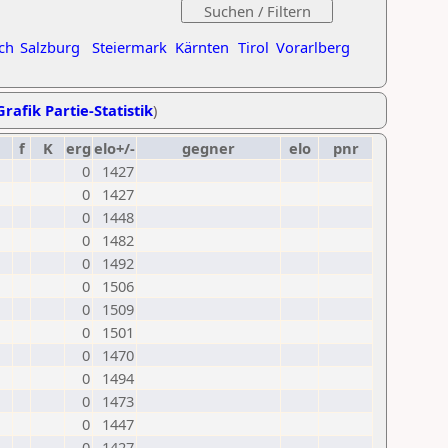
ch
Salzburg
Steiermark
Kärnten
Tirol
Vorarlberg
Grafik Partie-Statistik
)
f
K
erg
elo+/-
gegner
elo
pnr
0
1427
0
1427
0
1448
0
1482
0
1492
0
1506
0
1509
0
1501
0
1470
0
1494
0
1473
0
1447
0
1427