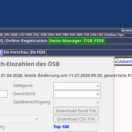
Servert
TA
JPN
MKD
LTU
NED
POL
POR
ROU
RUS
SRB
SVK
SWE
TUR
UKR
VIE
FontSize:11pt
AQ
Online Registration
Swiss-Manager
ÖSB
FIDE
T
Elo Vorschau
Elo FIDE
ch-Elozahlen des ÖSB
 01.04.2026, letzte Änderung am 11.07.2026 09:29, gewertete P
Kategorie
Geschlecht
Spielberechtigung
Top 100
UT)