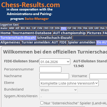
Logged on: Gast
Arabic
ARM
AZE
BIH
BUL
CAT
CHN
CRO
CZE
DEN
ENG
ESP
FAI
FIN
FRA
GER
GRE
INA
I
Home
Tournament-Database
AUT championship
Pictures
F
Turnierschach-Elozahl
Schnellschach-Elozahl
Allgemeines
Turnier anmelden: AUT
FIDE
Spieler anmelden
Elo AU
Willkommen bei den offiziellen Turnierscha
FIDE-Elolisten Stand
AUT-Elolisten Stand
13.945
Personennummer
Nachname
Vorname
Ebene
Bundesland
Spgem./Kreis/Verein
Nur "österreichische" Spieler (Land=A