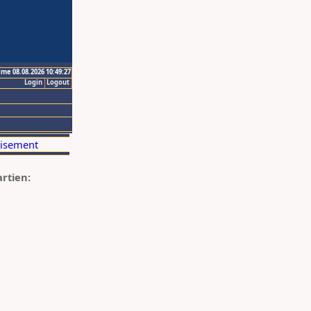
ime 08.08.2026 10:49:27
Login
Logout
artien: