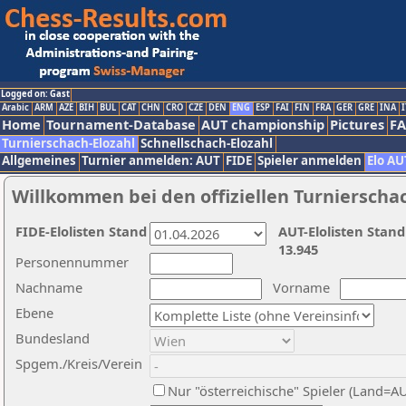
Logged on: Gast
Arabic
ARM
AZE
BIH
BUL
CAT
CHN
CRO
CZE
DEN
ENG
ESP
FAI
FIN
FRA
GER
GRE
INA
I
Home
Tournament-Database
AUT championship
Pictures
F
Turnierschach-Elozahl
Schnellschach-Elozahl
Allgemeines
Turnier anmelden: AUT
FIDE
Spieler anmelden
Elo AU
Willkommen bei den offiziellen Turnierscha
FIDE-Elolisten Stand
AUT-Elolisten Stand
13.945
Personennummer
Nachname
Vorname
Ebene
Bundesland
Spgem./Kreis/Verein
Nur "österreichische" Spieler (Land=A