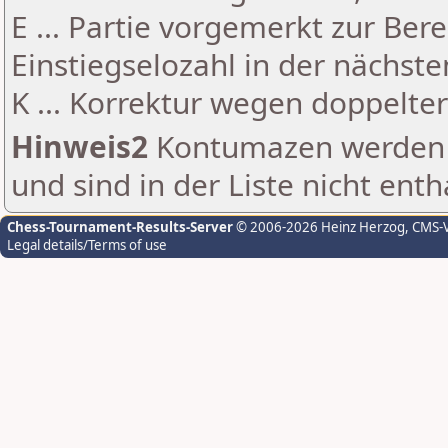
E ... Partie vorgemerkt zur Be
Einstiegselozahl in der nächst
K ... Korrektur wegen doppelt
Hinweis2
Kontumazen werden g
und sind in der Liste nicht enth
Chess-Tournament-Results-Server
© 2006-2026 Heinz Herzog
, CMS-
Legal details/Terms of use