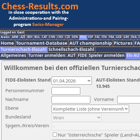
Logged on: Gast
Arabic
ARM
AZE
BIH
BUL
CAT
CHN
CRO
CZE
DEN
ENG
ESP
FAI
FIN
FRA
GER
GRE
INA
I
Home
Tournament-Database
AUT championship
Pictures
F
Turnierschach-Elozahl
Schnellschach-Elozahl
Allgemeines
Turnier anmelden: AUT
FIDE
Spieler anmelden
Elo AU
Willkommen bei den offiziellen Turnierscha
FIDE-Elolisten Stand
AUT-Elolisten Stand
13.945
Personennummer
Nachname
Vorname
Ebene
Bundesland
Spgem./Kreis/Verein
Nur "österreichische" Spieler (Land=A