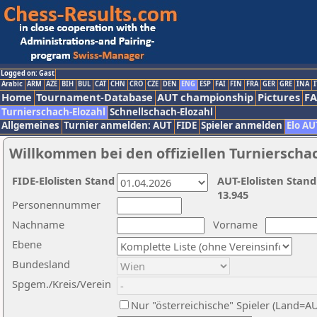
Logged on: Gast
Arabic
ARM
AZE
BIH
BUL
CAT
CHN
CRO
CZE
DEN
ENG
ESP
FAI
FIN
FRA
GER
GRE
INA
I
Home
Tournament-Database
AUT championship
Pictures
F
Turnierschach-Elozahl
Schnellschach-Elozahl
Allgemeines
Turnier anmelden: AUT
FIDE
Spieler anmelden
Elo AU
Willkommen bei den offiziellen Turnierscha
FIDE-Elolisten Stand
AUT-Elolisten Stand
13.945
Personennummer
Nachname
Vorname
Ebene
Bundesland
Spgem./Kreis/Verein
Nur "österreichische" Spieler (Land=A