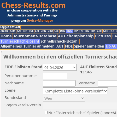
Logged on: Gast
Arabic
ARM
AZE
BIH
BUL
CAT
CHN
CRO
CZE
DEN
ENG
ESP
FAI
FIN
FRA
GER
GRE
INA
I
Home
Tournament-Database
AUT championship
Pictures
F
Turnierschach-Elozahl
Schnellschach-Elozahl
Allgemeines
Turnier anmelden: AUT
FIDE
Spieler anmelden
Elo AU
Willkommen bei den offiziellen Turnierscha
FIDE-Elolisten Stand
AUT-Elolisten Stand
13.945
Personennummer
Nachname
Vorname
Ebene
Bundesland
Spgem./Kreis/Verein
Nur "österreichische" Spieler (Land=A