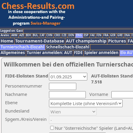
Logged on: Gast
Arabic
ARM
AZE
BIH
BUL
CAT
CHN
CRO
CZE
DEN
ENG
ESP
FAI
FIN
FRA
GER
GRE
INA
I
Home
Tournament-Database
AUT championship
Pictures
F
Turnierschach-Elozahl
Schnellschach-Elozahl
Allgemeines
Turnier anmelden: AUT
FIDE
Spieler anmelden
Elo AU
Willkommen bei den offiziellen Turnierscha
FIDE-Elolisten Stand
AUT-Elolisten Stand
7.518
Personennummer
Nachname
Vorname
Ebene
Bundesland
Spgem./Kreis/Verein
Nur "österreichische" Spieler (Land=A