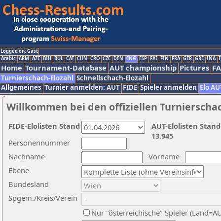
Logged on: Gast
Arabic
ARM
AZE
BIH
BUL
CAT
CHN
CRO
CZE
DEN
ENG
ESP
FAI
FIN
FRA
GER
GRE
INA
I
Home
Tournament-Database
AUT championship
Pictures
F
Turnierschach-Elozahl
Schnellschach-Elozahl
Allgemeines
Turnier anmelden: AUT
FIDE
Spieler anmelden
Elo AU
Willkommen bei den offiziellen Turnierscha
FIDE-Elolisten Stand
AUT-Elolisten Stand
13.945
Personennummer
Nachname
Vorname
Ebene
Bundesland
Spgem./Kreis/Verein
Nur "österreichische" Spieler (Land=A