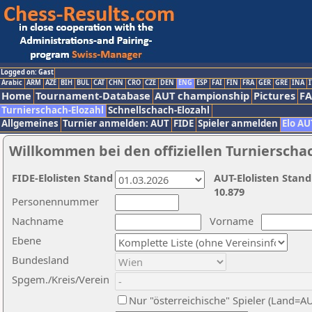
Logged on: Gast
Arabic
ARM
AZE
BIH
BUL
CAT
CHN
CRO
CZE
DEN
ENG
ESP
FAI
FIN
FRA
GER
GRE
INA
I
Home
Tournament-Database
AUT championship
Pictures
F
Turnierschach-Elozahl
Schnellschach-Elozahl
Allgemeines
Turnier anmelden: AUT
FIDE
Spieler anmelden
Elo AU
Willkommen bei den offiziellen Turnierscha
FIDE-Elolisten Stand
AUT-Elolisten Stand
10.879
Personennummer
Nachname
Vorname
Ebene
Bundesland
Spgem./Kreis/Verein
Nur "österreichische" Spieler (Land=A