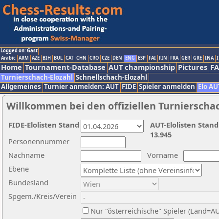
Logged on: Gast
Arabic
ARM
AZE
BIH
BUL
CAT
CHN
CRO
CZE
DEN
ENG
ESP
FAI
FIN
FRA
GER
GRE
INA
I
Home
Tournament-Database
AUT championship
Pictures
F
Turnierschach-Elozahl
Schnellschach-Elozahl
Allgemeines
Turnier anmelden: AUT
FIDE
Spieler anmelden
Elo AU
Willkommen bei den offiziellen Turnierscha
FIDE-Elolisten Stand
AUT-Elolisten Stand
13.945
Personennummer
Nachname
Vorname
Ebene
Bundesland
Spgem./Kreis/Verein
Nur "österreichische" Spieler (Land=A