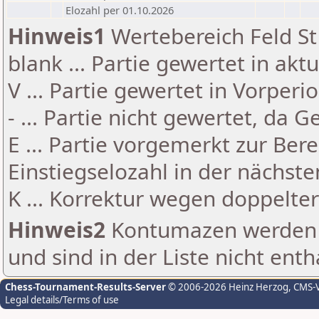
Elozahl per 01.10.2026
Hinweis1
Wertebereich Feld St 
blank ... Partie gewertet in akt
V ... Partie gewertet in Vorperi
- ... Partie nicht gewertet, da 
E ... Partie vorgemerkt zur Be
Einstiegselozahl in der nächst
K ... Korrektur wegen doppelt
Hinweis2
Kontumazen werden g
und sind in der Liste nicht enth
Chess-Tournament-Results-Server
© 2006-2026 Heinz Herzog
, CMS-
Legal details/Terms of use