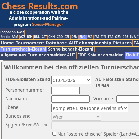
Logged on: Gast
Arabic
ARM
AZE
BIH
BUL
CAT
CHN
CRO
CZE
DEN
ENG
ESP
FAI
FIN
FRA
GER
GRE
INA
I
Home
Tournament-Database
AUT championship
Pictures
F
Turnierschach-Elozahl
Schnellschach-Elozahl
Allgemeines
Turnier anmelden: AUT
FIDE
Spieler anmelden
Elo AU
Willkommen bei den offiziellen Turnierscha
FIDE-Elolisten Stand
AUT-Elolisten Stand
13.945
Personennummer
Nachname
Vorname
Ebene
Bundesland
Spgem./Kreis/Verein
Nur "österreichische" Spieler (Land=A