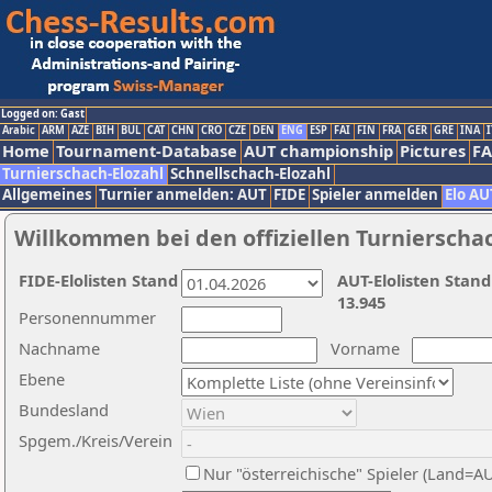
Logged on: Gast
Arabic
ARM
AZE
BIH
BUL
CAT
CHN
CRO
CZE
DEN
ENG
ESP
FAI
FIN
FRA
GER
GRE
INA
I
Home
Tournament-Database
AUT championship
Pictures
F
Turnierschach-Elozahl
Schnellschach-Elozahl
Allgemeines
Turnier anmelden: AUT
FIDE
Spieler anmelden
Elo AU
Willkommen bei den offiziellen Turnierscha
FIDE-Elolisten Stand
AUT-Elolisten Stand
13.945
Personennummer
Nachname
Vorname
Ebene
Bundesland
Spgem./Kreis/Verein
Nur "österreichische" Spieler (Land=A