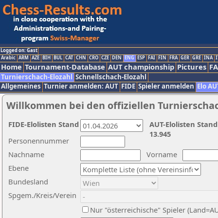
Logged on: Gast
Arabic
ARM
AZE
BIH
BUL
CAT
CHN
CRO
CZE
DEN
ENG
ESP
FAI
FIN
FRA
GER
GRE
INA
I
Home
Tournament-Database
AUT championship
Pictures
F
Turnierschach-Elozahl
Schnellschach-Elozahl
Allgemeines
Turnier anmelden: AUT
FIDE
Spieler anmelden
Elo AU
Willkommen bei den offiziellen Turnierscha
FIDE-Elolisten Stand
AUT-Elolisten Stand
13.945
Personennummer
Nachname
Vorname
Ebene
Bundesland
Spgem./Kreis/Verein
Nur "österreichische" Spieler (Land=A