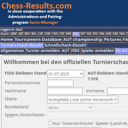
Logged on: Gast
Arabic
ARM
AZE
BIH
BUL
CAT
CHN
CRO
CZE
DEN
ENG
ESP
FAI
FIN
FRA
GER
GRE
INA
I
Home
Tournament-Database
AUT championship
Pictures
F
Turnierschach-Elozahl
Schnellschach-Elozahl
Allgemeines
Turnier anmelden: AUT
FIDE
Spieler anmelden
Elo AU
Willkommen bei den offiziellen Turnierscha
FIDE-Elolisten Stand
AUT-Elolisten Stand
7.518
Personennummer
Nachname
Vorname
Ebene
Bundesland
Spgem./Kreis/Verein
Nur "österreichische" Spieler (Land=A