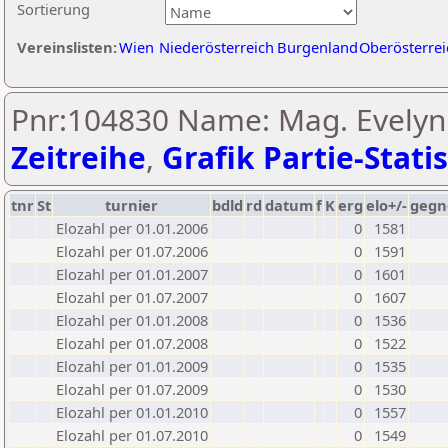
Sortierung
Vereinslisten:
Wien
Niederösterreich
Burgenland
Oberösterrei
Pnr:104830 Name: Mag. Evelyn
Zeitreihe
,
Grafik Partie-Statis
tnr
St
turnier
bdld
rd
datum
f
K
erg
elo+/-
gegn
Elozahl per 01.01.2006
0
1581
Elozahl per 01.07.2006
0
1591
Elozahl per 01.01.2007
0
1601
Elozahl per 01.07.2007
0
1607
Elozahl per 01.01.2008
0
1536
Elozahl per 01.07.2008
0
1522
Elozahl per 01.01.2009
0
1535
Elozahl per 01.07.2009
0
1530
Elozahl per 01.01.2010
0
1557
Elozahl per 01.07.2010
0
1549