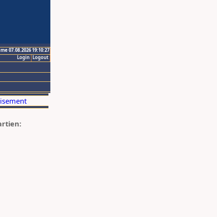
ime 07.08.2026 19:10:27
Login
Logout
artien: