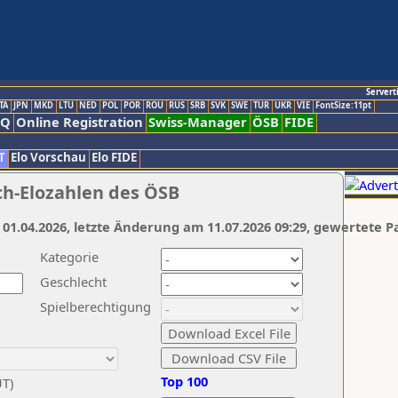
Servert
TA
JPN
MKD
LTU
NED
POL
POR
ROU
RUS
SRB
SVK
SWE
TUR
UKR
VIE
FontSize:11pt
AQ
Online Registration
Swiss-Manager
ÖSB
FIDE
T
Elo Vorschau
Elo FIDE
ch-Elozahlen des ÖSB
 01.04.2026, letzte Änderung am 11.07.2026 09:29, gewertete P
Kategorie
Geschlecht
Spielberechtigung
Top 100
UT)