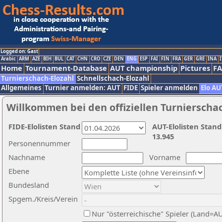
Logged on: Gast
Arabic
ARM
AZE
BIH
BUL
CAT
CHN
CRO
CZE
DEN
ENG
ESP
FAI
FIN
FRA
GER
GRE
INA
I
Home
Tournament-Database
AUT championship
Pictures
F
Turnierschach-Elozahl
Schnellschach-Elozahl
Allgemeines
Turnier anmelden: AUT
FIDE
Spieler anmelden
Elo AU
Willkommen bei den offiziellen Turnierscha
FIDE-Elolisten Stand
AUT-Elolisten Stand
13.945
Personennummer
Nachname
Vorname
Ebene
Bundesland
Spgem./Kreis/Verein
Nur "österreichische" Spieler (Land=A