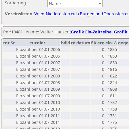
Sortierung
Vereinslisten:
Wien
Niederösterreich
Burgenland
Oberösterrei
Pnr:104811 Name: Walter Hauser (
Grafik Elo-Zeitreihe
,
Grafik 
tnr
St
turnier
bdld
rd
datum
f
K
erg
elo+/-
gegn
Elozahl per 01.01.2006
0
1835
Elozahl per 01.07.2006
0
1853
Elozahl per 01.01.2007
0
1830
Elozahl per 01.07.2007
0
1816
Elozahl per 01.01.2008
0
1822
Elozahl per 01.07.2008
0
1824
Elozahl per 01.01.2009
0
1808
Elozahl per 01.07.2009
0
1811
Elozahl per 01.01.2010
0
1782
Elozahl per 01.07.2010
0
1758
Elozahl per 01.01.2011
0
1751
Elozahl per 01.07.2011
0
1775
Elozahl per 01.01.2012
0
1775