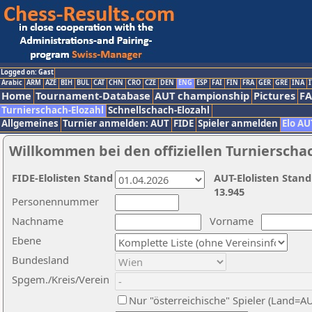
Logged on: Gast
Arabic
ARM
AZE
BIH
BUL
CAT
CHN
CRO
CZE
DEN
ENG
ESP
FAI
FIN
FRA
GER
GRE
INA
I
Home
Tournament-Database
AUT championship
Pictures
F
Turnierschach-Elozahl
Schnellschach-Elozahl
Allgemeines
Turnier anmelden: AUT
FIDE
Spieler anmelden
Elo AU
Willkommen bei den offiziellen Turnierscha
FIDE-Elolisten Stand
AUT-Elolisten Stand
13.945
Personennummer
Nachname
Vorname
Ebene
Bundesland
Spgem./Kreis/Verein
Nur "österreichische" Spieler (Land=A