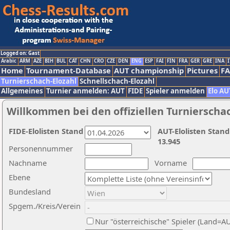
Logged on: Gast
Arabic
ARM
AZE
BIH
BUL
CAT
CHN
CRO
CZE
DEN
ENG
ESP
FAI
FIN
FRA
GER
GRE
INA
I
Home
Tournament-Database
AUT championship
Pictures
F
Turnierschach-Elozahl
Schnellschach-Elozahl
Allgemeines
Turnier anmelden: AUT
FIDE
Spieler anmelden
Elo AU
Willkommen bei den offiziellen Turnierscha
FIDE-Elolisten Stand
AUT-Elolisten Stand
13.945
Personennummer
Nachname
Vorname
Ebene
Bundesland
Spgem./Kreis/Verein
Nur "österreichische" Spieler (Land=A