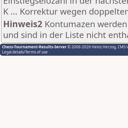
Einstiegselozahl in der nächst
K ... Korrektur wegen doppelt
Hinweis2
Kontumazen werden g
und sind in der Liste nicht enth
Chess-Tournament-Results-Server
© 2006-2026 Heinz Herzog
, CMS-
Legal details/Terms of use