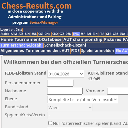
Logged on: Gast
Arabic
ARM
AZE
BIH
BUL
CAT
CHN
CRO
CZE
DEN
ENG
ESP
FAI
FIN
FRA
GER
GRE
INA
I
Home
Tournament-Database
AUT championship
Pictures
F
Turnierschach-Elozahl
Schnellschach-Elozahl
Allgemeines
Turnier anmelden: AUT
FIDE
Spieler anmelden
Elo AU
Willkommen bei den offiziellen Turnierscha
FIDE-Elolisten Stand
AUT-Elolisten Stand
13.945
Personennummer
Nachname
Vorname
Ebene
Bundesland
Spgem./Kreis/Verein
Nur "österreichische" Spieler (Land=A