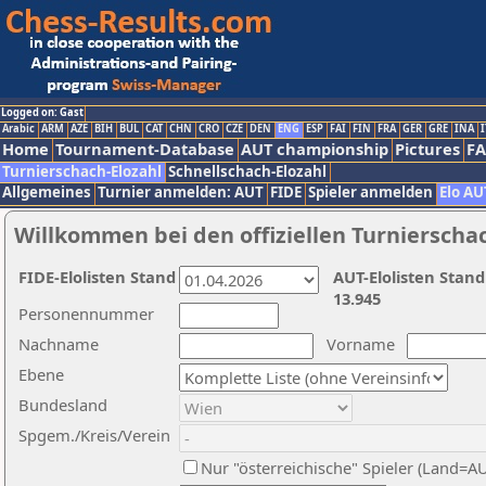
Logged on: Gast
Arabic
ARM
AZE
BIH
BUL
CAT
CHN
CRO
CZE
DEN
ENG
ESP
FAI
FIN
FRA
GER
GRE
INA
I
Home
Tournament-Database
AUT championship
Pictures
F
Turnierschach-Elozahl
Schnellschach-Elozahl
Allgemeines
Turnier anmelden: AUT
FIDE
Spieler anmelden
Elo AU
Willkommen bei den offiziellen Turnierscha
FIDE-Elolisten Stand
AUT-Elolisten Stand
13.945
Personennummer
Nachname
Vorname
Ebene
Bundesland
Spgem./Kreis/Verein
Nur "österreichische" Spieler (Land=A