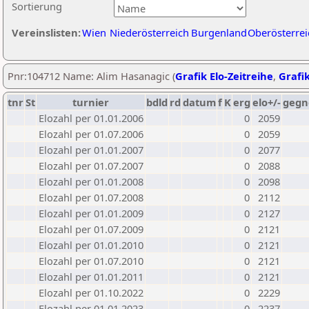
Sortierung
Vereinslisten:
Wien
Niederösterreich
Burgenland
Oberösterrei
Pnr:104712 Name: Alim Hasanagic (
Grafik Elo-Zeitreihe
,
Grafik
tnr
St
turnier
bdld
rd
datum
f
K
erg
elo+/-
gegn
Elozahl per 01.01.2006
0
2059
Elozahl per 01.07.2006
0
2059
Elozahl per 01.01.2007
0
2077
Elozahl per 01.07.2007
0
2088
Elozahl per 01.01.2008
0
2098
Elozahl per 01.07.2008
0
2112
Elozahl per 01.01.2009
0
2127
Elozahl per 01.07.2009
0
2121
Elozahl per 01.01.2010
0
2121
Elozahl per 01.07.2010
0
2121
Elozahl per 01.01.2011
0
2121
Elozahl per 01.10.2022
0
2229
Elozahl per 01.01.2023
0
2237